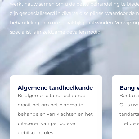
werkt nauw samen om u de beste behandeling te bied
zijn gespecialiseerd in diverse disciplines, waardoor de
behandelingen in onze praktijk plaatsvinden. Verwijzin
specialist is in zeldzame gevallen nodig.
Algemene tandheelkunde
Bang v
Bij algemene tandheelkunde
Bent u a
draait het om het planmatig
Of is uw
behandelen van klachten en het
tandart
uitvoeren van periodieke
niet de 
gebitscontroles