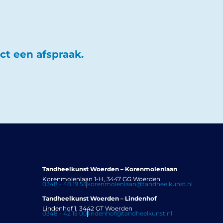
ct een afspraak.
Tandheelkunst Woerden – Korenmolenlaan
Korenmolenlaan 1-H, 3447 GG Woerden
0348 - 48 19 53
korenmolenlaan@tandheelkunst.nl
Tandheelkunst Woerden – Lindenhof
Lindenhof 1, 3442 GT Woerden
0348 - 42 15 00
lindenhof@tandheelkunst.nl