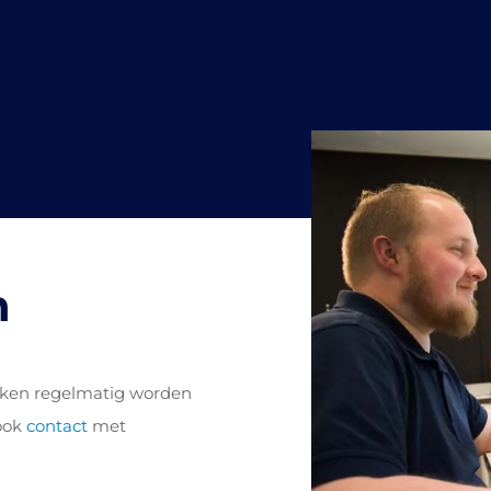
n
tijken regelmatig worden
 ook
contact
met