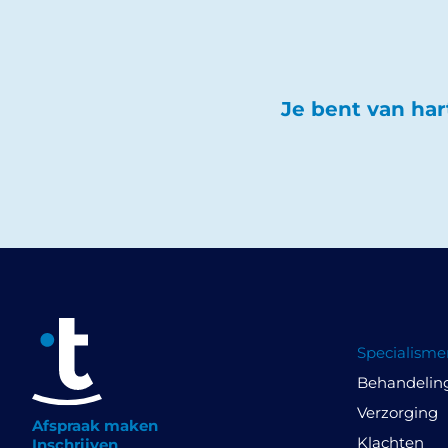
Je bent van har
Specialisme
Behandelin
Verzorging
Afspraak maken
Klachten
Inschrijven