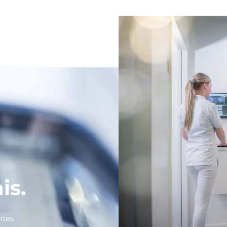
is.
ntes