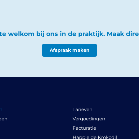
te welkom bij ons in de praktijk. Maak dire
Afspraak maken
n
Tarieven
gen
Vergoedingen
Facturatie
Happie de Krokodil