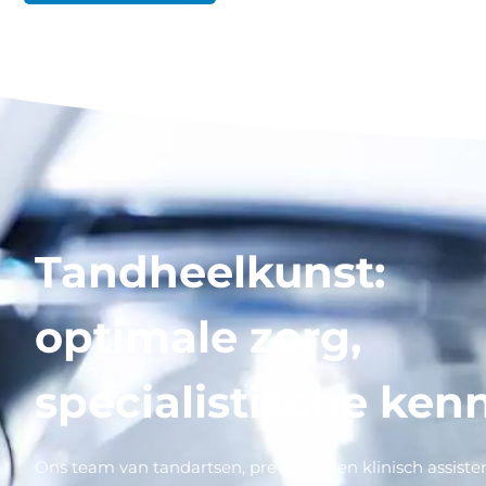
Tandheelkunst:
optimale zorg,
specialistische kenn
Ons team van tandartsen, preventie- en klinisch assiste