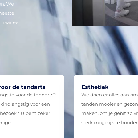
en. We
 meeste
g naar een
oor de tandarts
Esthetiek
ngstig voor de tandarts?
We doen er alles aan om
 kind angstig voor een
tanden mooier en gezon
sbezoek? U bent zeker
maken, om je gebit zo vi
enige.
sterk mogelijk te houden