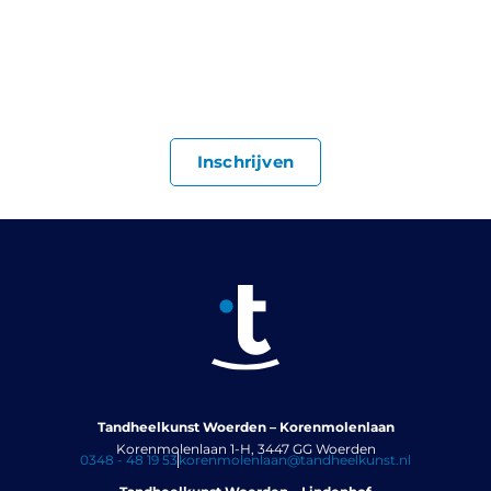
Je bent van harte welkom bij ons in de praktijk. Schrijf je
direct in via ons formulier.
Inschrijven
Tandheelkunst Woerden – Korenmolenlaan
Korenmolenlaan 1-H, 3447 GG Woerden
0348 - 48 19 53
korenmolenlaan@tandheelkunst.nl