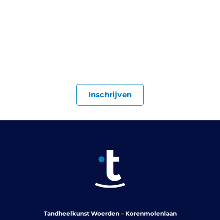
Je bent van harte welkom bij ons in de praktijk. Schrijf je
direct in via ons formulier.
Inschrijven
Tandheelkunst Woerden – Korenmolenlaan