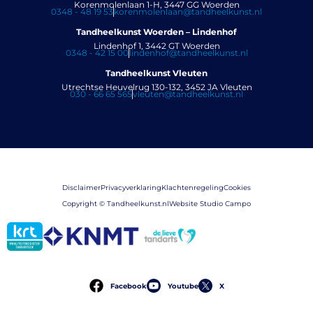
Korenmolenlaan 1-H, 3447 GG Woerden
0348 - 48 19 53
korenmolenlaan@tandheelkunst.nl
Tandheelkunst Woerden – Lindenhof
Lindenhof 1, 3442 GT Woerden
0348 - 42 15 00
lindenhof@tandheelkunst.nl
Tandheelkunst Vleuten
Utrechtse Heuvelrug 130-132, 3452 JA Vleuten
030 - 66 65 565
vleuten@tandheelkunst.nl
Disclaimer
Privacyverklaring
Klachtenregeling
Cookies
Copyright © Tandheelkunst.nl
Website Studio Campo
Facebook
Youtube
X